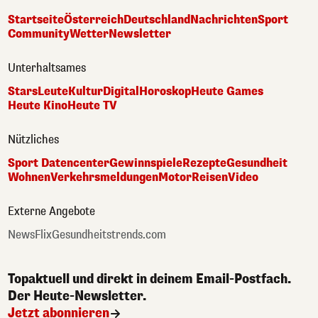
Startseite
Österreich
Deutschland
Nachrichten
Sport
Community
Wetter
Newsletter
Unterhaltsames
Stars
Leute
Kultur
Digital
Horoskop
Heute Games
Heute Kino
Heute TV
Nützliches
Sport Datencenter
Gewinnspiele
Rezepte
Gesundheit
Wohnen
Verkehrsmeldungen
Motor
Reisen
Video
Externe Angebote
NewsFlix
Gesundheitstrends.com
Topaktuell und direkt in deinem Email-Postfach.
Der Heute-Newsletter.
Jetzt abonnieren