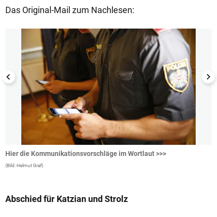
Das Original-Mail zum Nachlesen:
1/13
Hier die Kommunikationsvorschläge im Wortlaut >>>
D
K
(Bild: Helmut Graf)
(B
Abschied für Katzian und Strolz