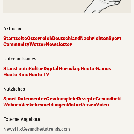
Aktuelles
Startseite
Österreich
Deutschland
Nachrichten
Sport
Community
Wetter
Newsletter
Unterhaltsames
Stars
Leute
Kultur
Digital
Horoskop
Heute Games
Heute Kino
Heute TV
Nützliches
Sport Datencenter
Gewinnspiele
Rezepte
Gesundheit
Wohnen
Verkehrsmeldungen
Motor
Reisen
Video
Externe Angebote
NewsFlix
Gesundheitstrends.com