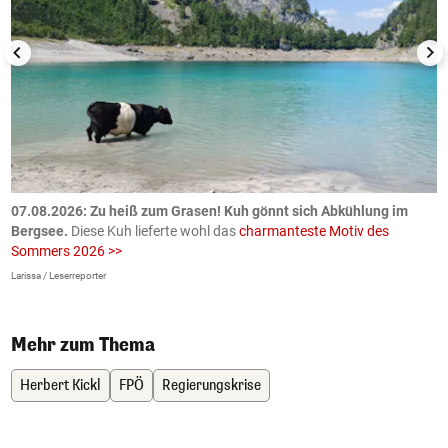
ch
07.08.2026: Zu heiß zum Grasen! Kuh gönnt sich Abkühlung im
0
Bergsee.
Diese Kuh lieferte wohl das
charmanteste Motiv des
S
Sommers 2026 >>
a
>
Larissa / Leserreporter
zV
Mehr zum Thema
Herbert Kickl
FPÖ
Regierungskrise