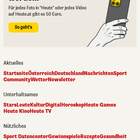
Für jedes Foto in "Heute" oder jedes Video
auf Heute.at gibt es 50 Euro.
So geht's
Aktuelles
Startseite
Österreich
Deutschland
Nachrichten
Sport
Community
Wetter
Newsletter
Unterhaltsames
Stars
Leute
Kultur
Digital
Horoskop
Heute Games
Heute Kino
Heute TV
Nützliches
Sport Datencenter
Gewinnspiele
Rezepte
Gesundheit