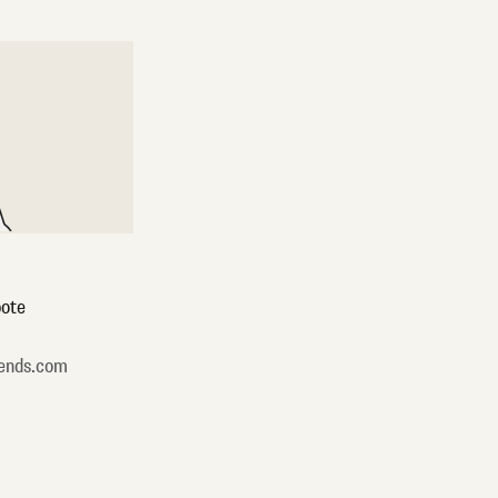
ote
ends.com