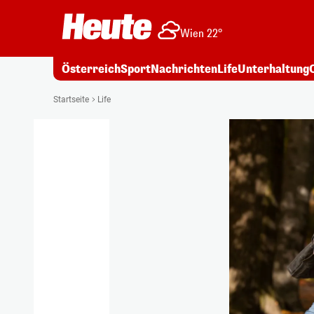
Wien 22°
Österreich
Sport
Nachrichten
Life
Unterhaltung
Startseite
Life