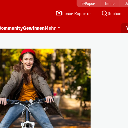
E-Paper
Immo
J
Leser-Reporter
Suchen
Community
Gewinnen
Mehr