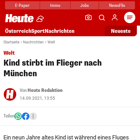
E-Paper
Immo
Jobs
NewsFlix
Arti
Österreich
Sport
Nachrichten
Neueste
Startseite
Nachrichten
Welt
Welt
Kind stirbt im Flieger nach
München
Von
Heute Redaktion
14.09.2021, 13:55
Teilen
Ein neun Jahre altes Kind ist während eines Fluges