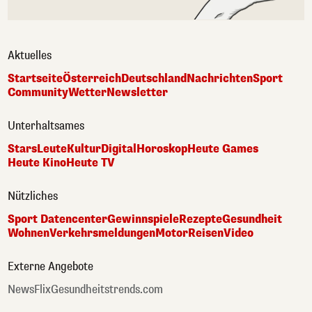
Aktuelles
Startseite
Österreich
Deutschland
Nachrichten
Sport
Community
Wetter
Newsletter
Unterhaltsames
Stars
Leute
Kultur
Digital
Horoskop
Heute Games
Heute Kino
Heute TV
Nützliches
Sport Datencenter
Gewinnspiele
Rezepte
Gesundheit
Wohnen
Verkehrsmeldungen
Motor
Reisen
Video
Externe Angebote
NewsFlix
Gesundheitstrends.com