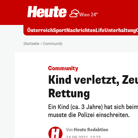
Wien 24°
Österreich
Sport
Nachrichten
Life
Unterhaltung
Startseite
Community
Community
Kind verletzt, Z
Rettung
Ein Kind (ca. 3 Jahre) hat sich bei
musste die Polizei einschreiten.
Von
Heute Redaktion
14.09.2021, 13:23