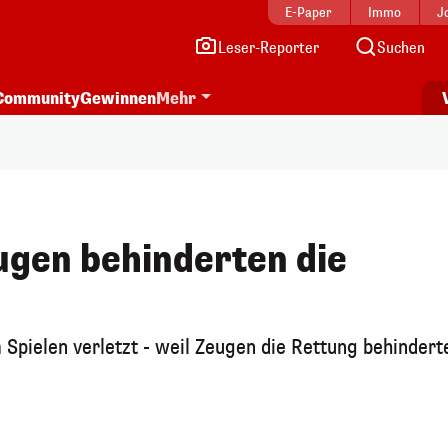
E-Paper
Immo
J
Leser-Reporter
Suchen
Community
Gewinnen
Mehr
eugen behinderten die
m Spielen verletzt - weil Zeugen die Rettung behindert