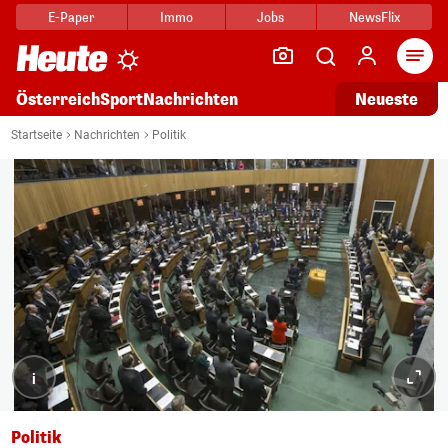
E-Paper
Immo
Jobs
NewsFlix
Arti
Österreich
Sport
Nachrichten
Neueste
Startseite
Nachrichten
Politik
i
Politik