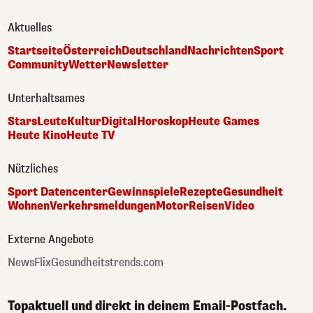
Aktuelles
Startseite
Österreich
Deutschland
Nachrichten
Sport
Community
Wetter
Newsletter
Unterhaltsames
Stars
Leute
Kultur
Digital
Horoskop
Heute Games
Heute Kino
Heute TV
Nützliches
Sport Datencenter
Gewinnspiele
Rezepte
Gesundheit
Wohnen
Verkehrsmeldungen
Motor
Reisen
Video
Externe Angebote
NewsFlix
Gesundheitstrends.com
Topaktuell und direkt in deinem Email-Postfach.