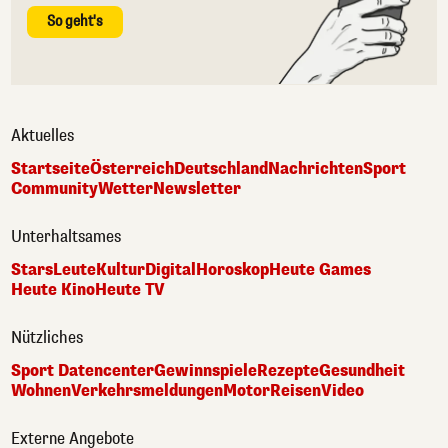
So geht's
Aktuelles
Startseite
Österreich
Deutschland
Nachrichten
Sport
Community
Wetter
Newsletter
Unterhaltsames
Stars
Leute
Kultur
Digital
Horoskop
Heute Games
Heute Kino
Heute TV
Nützliches
Sport Datencenter
Gewinnspiele
Rezepte
Gesundheit
Wohnen
Verkehrsmeldungen
Motor
Reisen
Video
Externe Angebote