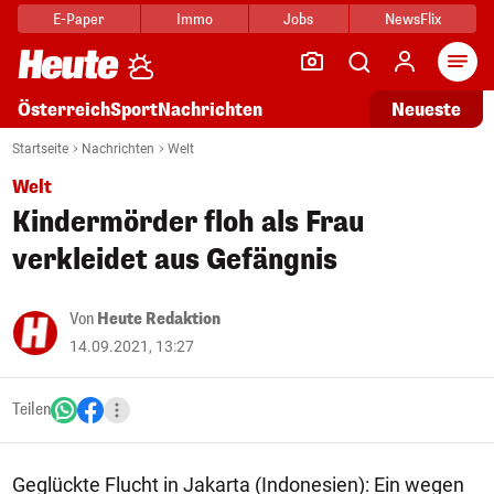
E-Paper
Immo
Jobs
NewsFlix
Arti
Österreich
Sport
Nachrichten
Neueste
Startseite
Nachrichten
Welt
Welt
Kindermörder floh als Frau
verkleidet aus Gefängnis
Von
Heute Redaktion
14.09.2021, 13:27
Teilen
Geglückte Flucht in Jakarta (Indonesien): Ein wegen