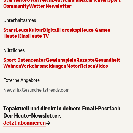
Startseite
Österreich
Deutschland
Nachrichten
Sport
Community
Wetter
Newsletter
Unterhaltsames
Stars
Leute
Kultur
Digital
Horoskop
Heute Games
Heute Kino
Heute TV
Nützliches
Sport Datencenter
Gewinnspiele
Rezepte
Gesundheit
Wohnen
Verkehrsmeldungen
Motor
Reisen
Video
Externe Angebote
NewsFlix
Gesundheitstrends.com
Topaktuell und direkt in deinem Email-Postfach.
Der Heute-Newsletter.
Jetzt abonnieren