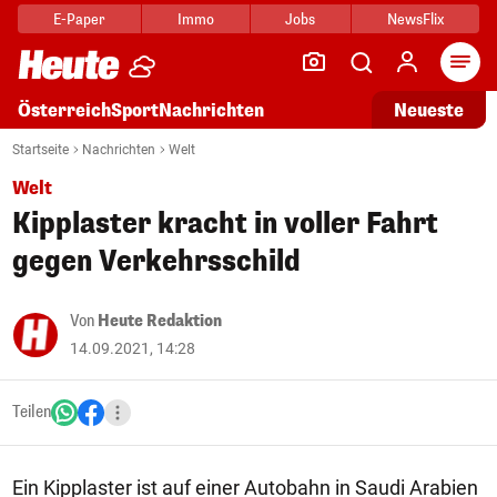
E-Paper
Immo
Jobs
NewsFlix
Arti
Österreich
Sport
Nachrichten
Neueste
Startseite
Nachrichten
Welt
Welt
Kipplaster kracht in voller Fahrt
gegen Verkehrsschild
Von
Heute Redaktion
14.09.2021, 14:28
Teilen
Ein Kipplaster ist auf einer Autobahn in Saudi Arabien