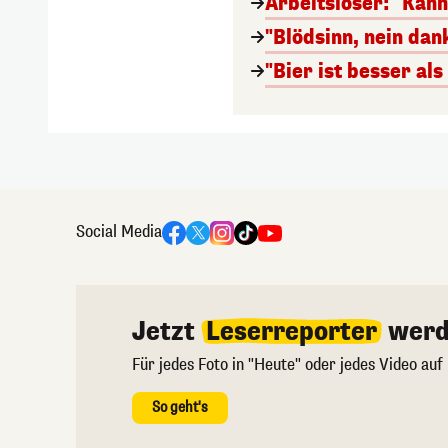
Arbeitsloser: "Kan
"Blödsinn, nein da
"Bier ist besser al
Social Media
Jetzt
Leserreporter
werd
Für jedes Foto in "Heute" oder jedes Video auf
So geht's