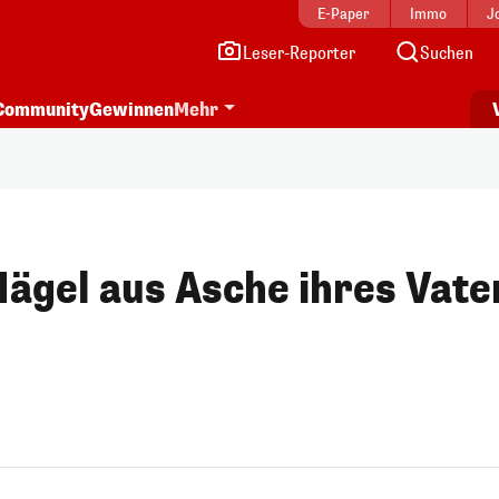
E-Paper
Immo
J
Leser-Reporter
Suchen
Community
Gewinnen
Mehr
Nägel aus Asche ihres Vate