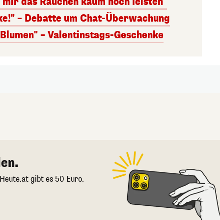
n mir das Rauchen kaum noch leisten"
nke!" – Debatte um Chat-Überwachung
s Blumen" – Valentinstags-Geschenke
en.
 Heute.at gibt es 50 Euro.