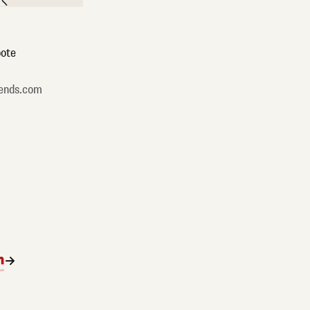
ote
ends.com
n