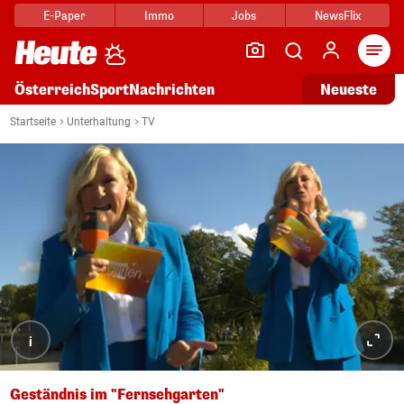
E-Paper
Immo
Jobs
NewsFlix
Arti
Österreich
Sport
Nachrichten
Neueste
Startseite
Unterhaltung
TV
i
Geständnis im "Fernsehgarten"