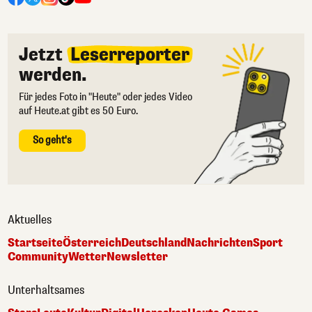
Jetzt
Leserreporter
werden.
Für jedes Foto in "Heute" oder jedes Video
auf Heute.at gibt es 50 Euro.
So geht's
Aktuelles
Startseite
Österreich
Deutschland
Nachrichten
Sport
Community
Wetter
Newsletter
Unterhaltsames