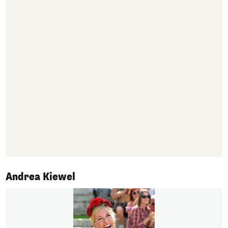
1/5
Andrea Kiewel