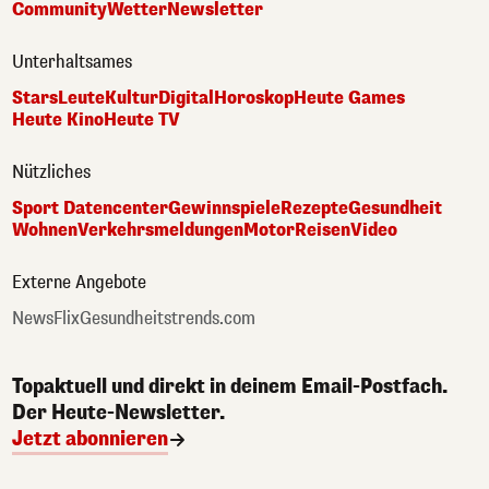
Community
Wetter
Newsletter
Unterhaltsames
Stars
Leute
Kultur
Digital
Horoskop
Heute Games
Heute Kino
Heute TV
Nützliches
Sport Datencenter
Gewinnspiele
Rezepte
Gesundheit
Wohnen
Verkehrsmeldungen
Motor
Reisen
Video
Externe Angebote
NewsFlix
Gesundheitstrends.com
Topaktuell und direkt in deinem Email-Postfach.
Der Heute-Newsletter.
Jetzt abonnieren