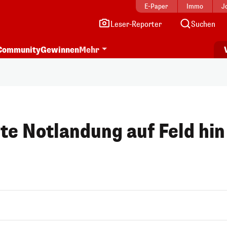
E-Paper
Immo
J
Leser-Reporter
Suchen
Community
Gewinnen
Mehr
te Notlandung auf Feld hin