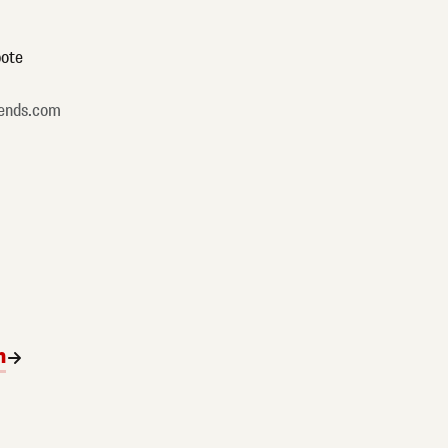
ote
ends.com
n