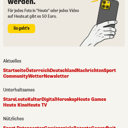
werden.
Für jedes Foto in "Heute" oder jedes Video
auf Heute.at gibt es 50 Euro.
So geht's
Aktuelles
Startseite
Österreich
Deutschland
Nachrichten
Sport
Community
Wetter
Newsletter
Unterhaltsames
Stars
Leute
Kultur
Digital
Horoskop
Heute Games
Heute Kino
Heute TV
Nützliches