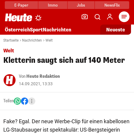
E-Paper
Immo
Jobs
NewsFlix
Arti
Österreich
Sport
Nachrichten
Neueste
Startseite
Nachrichten
Welt
Welt
Kletterin saugt sich auf 140 Meter
Von
Heute Redaktion
14.09.2021, 13:33
Teilen
Fake? Egal. Der neue Werbe-Clip für einen kabellosen
LG-Staubsauger ist spektakulär: US-Bergsteigerin