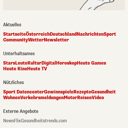
Aktuelles
Startseite
Österreich
Deutschland
Nachrichten
Sport
Community
Wetter
Newsletter
Unterhaltsames
Stars
Leute
Kultur
Digital
Horoskop
Heute Games
Heute Kino
Heute TV
Nützliches
Sport Datencenter
Gewinnspiele
Rezepte
Gesundheit
Wohnen
Verkehrsmeldungen
Motor
Reisen
Video
Externe Angebote
NewsFlix
Gesundheitstrends.com