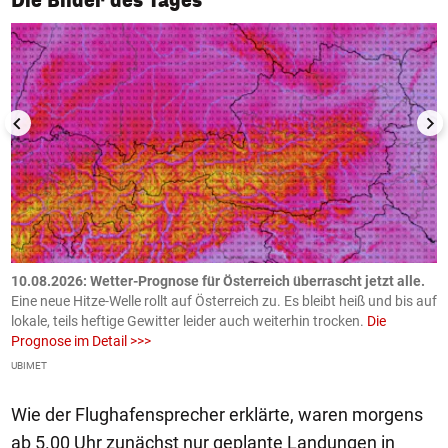
Die Bilder des Tages
10.08.2026: Wetter-Prognose für Österreich überrascht jetzt alle.
0
e
Eine neue Hitze-Welle rollt auf Österreich zu. Es bleibt heiß und bis auf
z
h
lokale, teils heftige Gewitter leider auch weiterhin trocken.
Die
o
Prognose im Detail >>>
m
UBIMET
Ge
Wie der Flughafensprecher erklärte, waren morgens
ab 5.00 Uhr zunächst nur geplante Landungen in