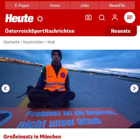
E-Paper
Immo
Jobs
NewsFlix
Arti
Österreich
Sport
Nachrichten
Neueste
i
1/3
Startseite
Nachrichten
Welt
Großeinsatz in München