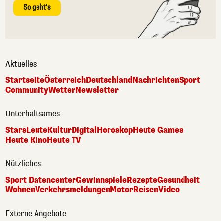
So geht's
Aktuelles
Startseite
Österreich
Deutschland
Nachrichten
Sport
Community
Wetter
Newsletter
Unterhaltsames
Stars
Leute
Kultur
Digital
Horoskop
Heute Games
Heute Kino
Heute TV
Nützliches
Sport Datencenter
Gewinnspiele
Rezepte
Gesundheit
Wohnen
Verkehrsmeldungen
Motor
Reisen
Video
Externe Angebote