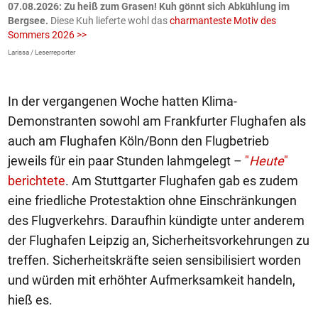
ch
07.08.2026: Zu heiß zum Grasen! Kuh gönnt sich Abkühlung im
0
Bergsee.
Diese Kuh lieferte wohl das
charmanteste Motiv des
S
Sommers 2026 >>
a
>
Larissa / Leserreporter
zV
In der vergangenen Woche hatten Klima-
Demonstranten sowohl am Frankfurter Flughafen als
auch am Flughafen Köln/Bonn den Flugbetrieb
jeweils für ein paar Stunden lahmgelegt –
"
Heute
"
berichtete
. Am Stuttgarter Flughafen gab es zudem
eine friedliche Protestaktion ohne Einschränkungen
des Flugverkehrs. Daraufhin kündigte unter anderem
der Flughafen Leipzig an, Sicherheitsvorkehrungen zu
treffen. Sicherheitskräfte seien sensibilisiert worden
und würden mit erhöhter Aufmerksamkeit handeln,
hieß es.