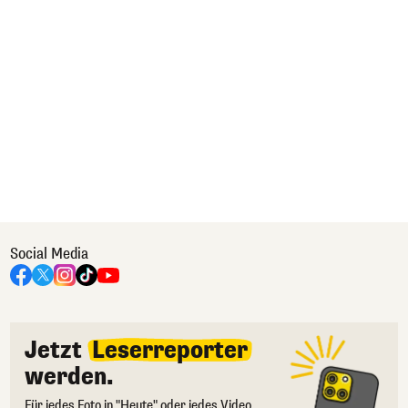
Social Media
Jetzt
Leserreporter
werden.
Für jedes Foto in "Heute" oder jedes Video