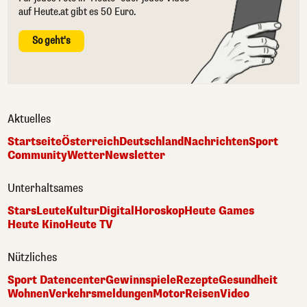
auf Heute.at gibt es 50 Euro.
So geht's
Aktuelles
Startseite
Österreich
Deutschland
Nachrichten
Sport
Community
Wetter
Newsletter
Unterhaltsames
Stars
Leute
Kultur
Digital
Horoskop
Heute Games
Heute Kino
Heute TV
Nützliches
Sport Datencenter
Gewinnspiele
Rezepte
Gesundheit
Wohnen
Verkehrsmeldungen
Motor
Reisen
Video