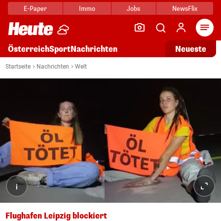
E-Paper
Immo
Jobs
NewsFlix
Arti
Österreich
Sport
Nachrichten
Neueste
Startseite
Nachrichten
Welt
i
Flughafen Leipzig blockiert