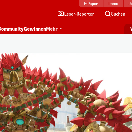
E-Paper
Immo
J
Leser-Reporter
Suchen
Community
Gewinnen
Mehr
i