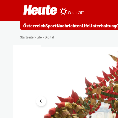
Wien 29°
Österreich
Sport
Nachrichten
Life
Unterhaltung
1/10
Startseite
Life
Digital