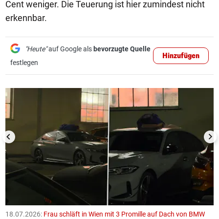
Cent weniger. Die Teuerung ist hier zumindest nicht
erkennbar.
"Heute"
auf Google als
bevorzugte Quelle
Hinzufügen
festlegen
1/50
18.07.2026:
Frau schläft in Wien mit 3 Promille auf Dach von BMW
1