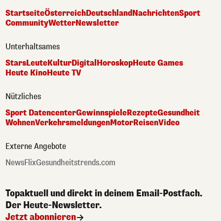
Startseite
Österreich
Deutschland
Nachrichten
Sport
Community
Wetter
Newsletter
Unterhaltsames
Stars
Leute
Kultur
Digital
Horoskop
Heute Games
Heute Kino
Heute TV
Nützliches
Sport Datencenter
Gewinnspiele
Rezepte
Gesundheit
Wohnen
Verkehrsmeldungen
Motor
Reisen
Video
Externe Angebote
NewsFlix
Gesundheitstrends.com
Topaktuell und direkt in deinem Email-Postfach.
Der Heute-Newsletter.
Jetzt abonnieren