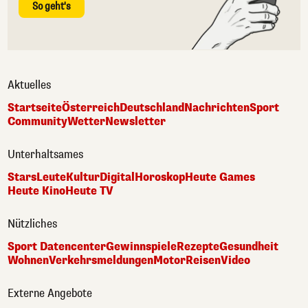
So geht's
Aktuelles
Startseite
Österreich
Deutschland
Nachrichten
Sport
Community
Wetter
Newsletter
Unterhaltsames
Stars
Leute
Kultur
Digital
Horoskop
Heute Games
Heute Kino
Heute TV
Nützliches
Sport Datencenter
Gewinnspiele
Rezepte
Gesundheit
Wohnen
Verkehrsmeldungen
Motor
Reisen
Video
Externe Angebote