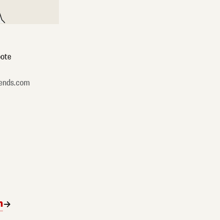
ote
ends.com
n