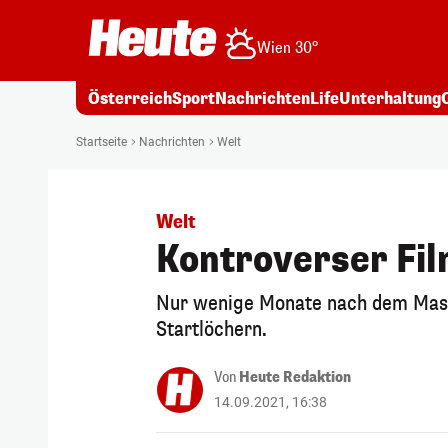
Wien 30°
Österreich
Sport
Nachrichten
Life
Unterhaltung
Startseite
Nachrichten
Welt
Welt
Kontroverser Fi
Nur wenige Monate nach dem Massa
Startlöchern.
Von
Heute Redaktion
14.09.2021, 16:38