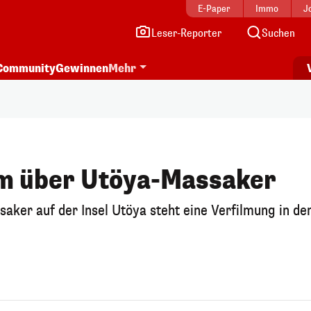
E-Paper
Immo
J
Leser-Reporter
Suchen
Community
Gewinnen
Mehr
lm über Utöya-Massaker
ker auf der Insel Utöya steht eine Verfilmung in de