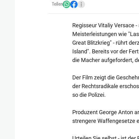
Teilen
Regisseur Vitaliy Versace -
Meisterleistungen wie "Las
Great Blitzkrieg" - rührt d
Island". Bereits vor der Fer
die Macher aufgefordert, d
Der Film zeigt die Geschehn
der Rechtsradikale erschoss
so die Polizei.
Produzent George Anton arg
strengere Waffengesetze e
Urteilen Sie selbst - ist d