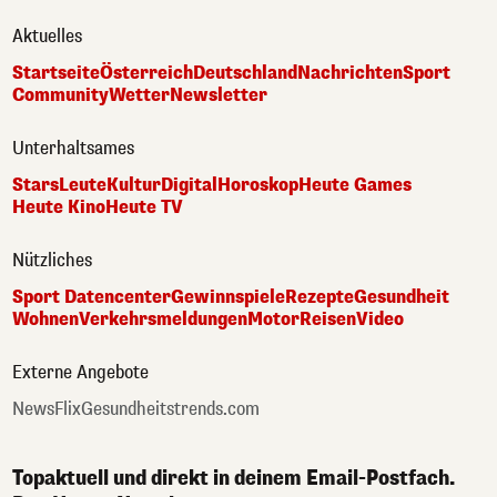
Aktuelles
Startseite
Österreich
Deutschland
Nachrichten
Sport
Community
Wetter
Newsletter
Unterhaltsames
Stars
Leute
Kultur
Digital
Horoskop
Heute Games
Heute Kino
Heute TV
Nützliches
Sport Datencenter
Gewinnspiele
Rezepte
Gesundheit
Wohnen
Verkehrsmeldungen
Motor
Reisen
Video
Externe Angebote
NewsFlix
Gesundheitstrends.com
Topaktuell und direkt in deinem Email-Postfach.