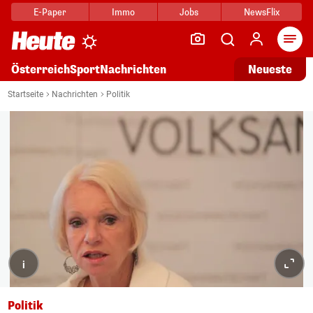
E-Paper
Immo
Jobs
NewsFlix
Arti
Österreich
Sport
Nachrichten
Neueste
Startseite
Nachrichten
Politik
i
Politik