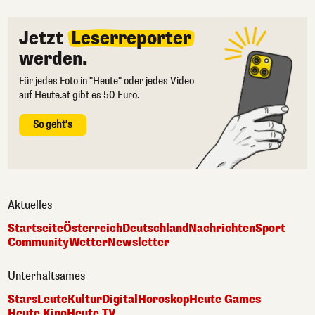
Jetzt
Leserreporter
werden.
Für jedes Foto in "Heute" oder jedes Video
auf Heute.at gibt es 50 Euro.
So geht's
Aktuelles
Startseite
Österreich
Deutschland
Nachrichten
Sport
Community
Wetter
Newsletter
Unterhaltsames
Stars
Leute
Kultur
Digital
Horoskop
Heute Games
Heute Kino
Heute TV