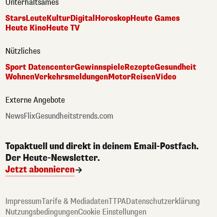
Unterhaltsames
Stars
Leute
Kultur
Digital
Horoskop
Heute Games
Heute Kino
Heute TV
Nützliches
Sport Datencenter
Gewinnspiele
Rezepte
Gesundheit
Wohnen
Verkehrsmeldungen
Motor
Reisen
Video
Externe Angebote
NewsFlix
Gesundheitstrends.com
Topaktuell und direkt in deinem Email-Postfach.
Der Heute-Newsletter.
Jetzt abonnieren
Impressum
Tarife & Mediadaten
TTPA
Datenschutzerklärung
Nutzungsbedingungen
Cookie Einstellungen