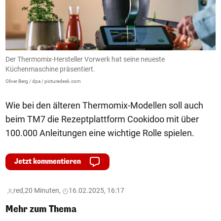
oo
Der Thermomix-Hersteller Vorwerk hat seine neueste
W
Küchenmaschine präsentiert.
b
Oliver Berg / dpa / picturedesk.com
Ol
Wie bei den älteren Thermomix-Modellen soll auch
beim TM7 die Rezeptplattform Cookidoo mit über
100.000 Anleitungen eine wichtige Rolle spielen.
Jetzt kommentieren
red,
20 Minuten,
16.02.2025, 16:17
Mehr zum Thema