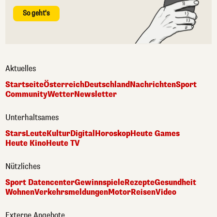
So geht's
Aktuelles
Startseite
Österreich
Deutschland
Nachrichten
Sport
Community
Wetter
Newsletter
Unterhaltsames
Stars
Leute
Kultur
Digital
Horoskop
Heute Games
Heute Kino
Heute TV
Nützliches
Sport Datencenter
Gewinnspiele
Rezepte
Gesundheit
Wohnen
Verkehrsmeldungen
Motor
Reisen
Video
Externe Angebote