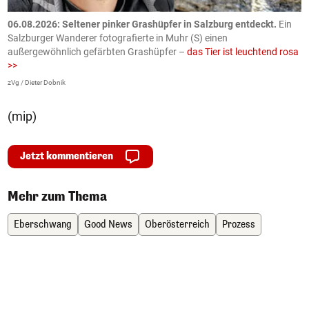
06.08.2026: Seltener pinker Grashüpfer in Salzburg entdeckt.
Ein
0
Salzburger Wanderer fotografierte in Muhr (S) einen
S
außergewöhnlich gefärbten Grashüpfer –
das Tier ist leuchtend rosa
U
>>
AP
zVg / Dieter Dobnik
(mip)
Jetzt kommentieren
Mehr zum Thema
Eberschwang
Good News
Oberösterreich
Prozess