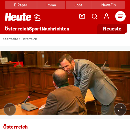
E-Paper
Immo
Jobs
NewsFlix
Arti
Österreich
Sport
Nachrichten
Neueste
Startseite
Österreich
i
Österreich