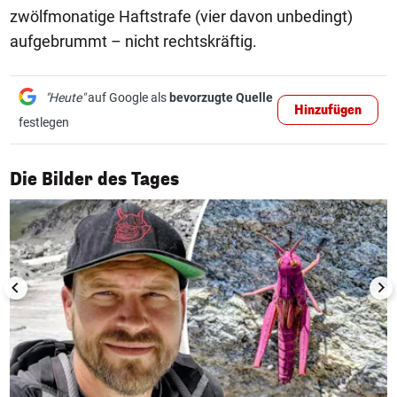
zwölfmonatige Haftstrafe (vier davon unbedingt)
aufgebrummt – nicht rechtskräftig.
"Heute"
auf Google als
bevorzugte Quelle
Hinzufügen
festlegen
1/50
Die Bilder des Tages