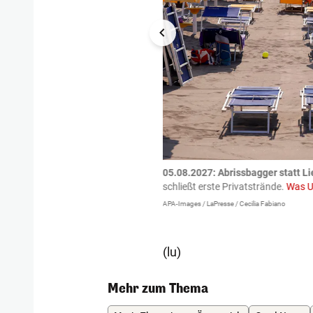
tzte.
Zu einem tragischen
05.08.2027:
Abrissbagger statt Li
igen gekommen.
Bei einem Frontal-
schließt erste Privatstrände.
Was U
APA-Images / LaPresse / Cecilia Fabiano
(lu)
Mehr zum Thema