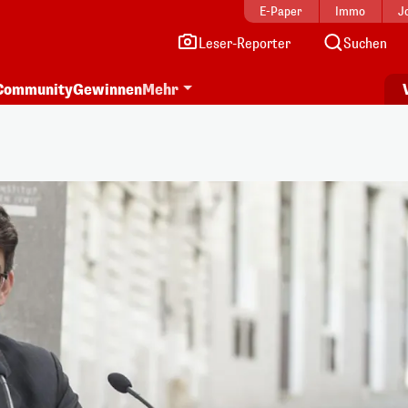
E-Paper
Immo
J
Leser-Reporter
Suchen
Community
Gewinnen
Mehr