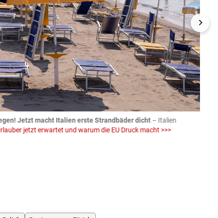
egen! Jetzt macht Italien erste Strandbäder dicht
– Italien
04.08
rlauber jetzt erwartet und warum die EU Druck macht >>>
von E
Einw
iStock (