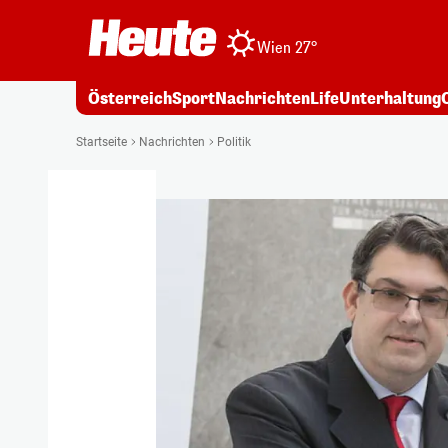
Wien 27°
Österreich
Sport
Nachrichten
Life
Unterhaltung
Startseite
Nachrichten
Politik