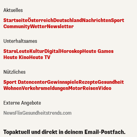
Aktuelles
Startseite
Österreich
Deutschland
Nachrichten
Sport
Community
Wetter
Newsletter
Unterhaltsames
Stars
Leute
Kultur
Digital
Horoskop
Heute Games
Heute Kino
Heute TV
Nützliches
Sport Datencenter
Gewinnspiele
Rezepte
Gesundheit
Wohnen
Verkehrsmeldungen
Motor
Reisen
Video
Externe Angebote
NewsFlix
Gesundheitstrends.com
Topaktuell und direkt in deinem Email-Postfach.