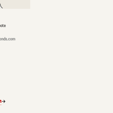
ote
ends.com
n