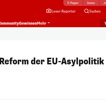
E-Paper
Immo
J
Leser-Reporter
Suchen
Community
Gewinnen
Mehr
 Reform der EU-Asylpolitik