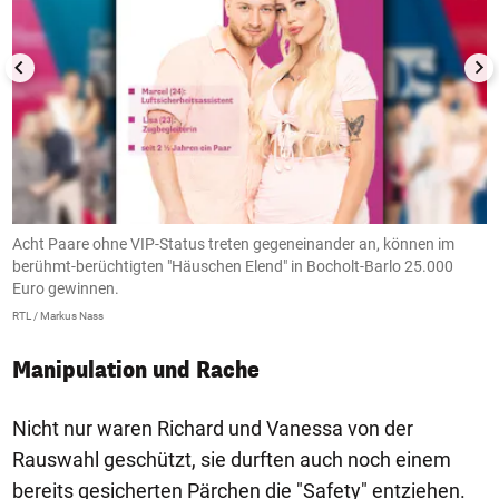
Acht Paare ohne VIP-Status treten gegeneinander an, können im
A
berühmt-berüchtigten "Häuschen Elend" in Bocholt-Barlo 25.000
b
Euro gewinnen.
E
RTL / Markus Nass
RT
Manipulation und Rache
Nicht nur waren Richard und Vanessa von der
Rauswahl geschützt, sie durften auch noch einem
bereits gesicherten Pärchen die "Safety" entziehen.