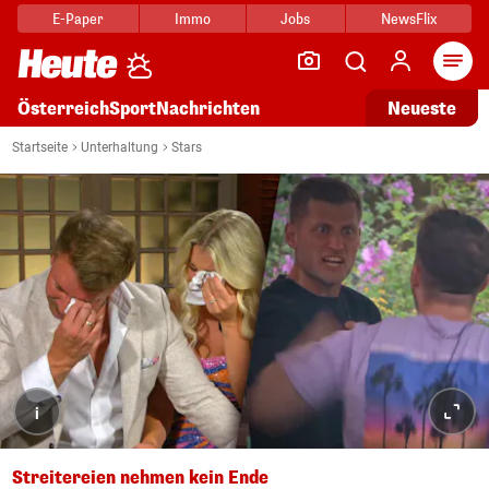
E-Paper
Immo
Jobs
NewsFlix
Arti
Österreich
Sport
Nachrichten
Neueste
Startseite
Unterhaltung
Stars
i
Streitereien nehmen kein Ende