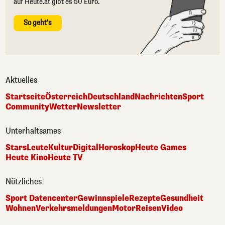
auf Heute.at gibt es 50 Euro.
So geht's
Aktuelles
Startseite
Österreich
Deutschland
Nachrichten
Sport
Community
Wetter
Newsletter
Unterhaltsames
Stars
Leute
Kultur
Digital
Horoskop
Heute Games
Heute Kino
Heute TV
Nützliches
Sport Datencenter
Gewinnspiele
Rezepte
Gesundheit
Wohnen
Verkehrsmeldungen
Motor
Reisen
Video