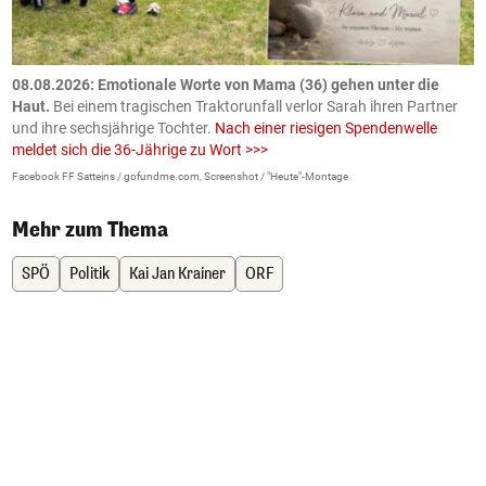
m
08.08.2026: Emotionale Worte von Mama (36) gehen unter die
0
Haut.
Bei einem tragischen Traktorunfall verlor Sarah ihren Partner
B
und ihre sechsjährige Tochter.
Nach einer riesigen Spendenwelle
S
meldet sich die 36-Jährige zu Wort >>>
La
Facebook FF Satteins / gofundme.com, Screenshot / "Heute"-Montage
Mehr zum Thema
SPÖ
Politik
Kai Jan Krainer
ORF