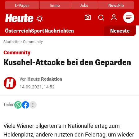
E-Paper
Immo
Jobs
NewsFlix
Arti
Österreich
Sport
Nachrichten
Neueste
Startseite
Community
Community
Kuschel-Attacke bei den Geparden
Von
Heute Redaktion
14.09.2021, 14:52
Teilen
Viele Wiener pilgerten am Nationalfeiertag zum
Heldenplatz, andere nutzten den Feiertag, um wieder