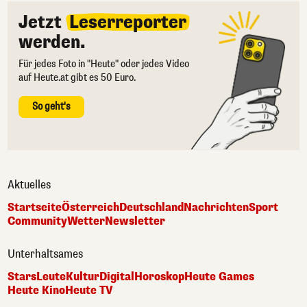
Jetzt
Leserreporter
werden.
Für jedes Foto in "Heute" oder jedes Video
auf Heute.at gibt es 50 Euro.
So geht's
Aktuelles
Startseite
Österreich
Deutschland
Nachrichten
Sport
Community
Wetter
Newsletter
Unterhaltsames
Stars
Leute
Kultur
Digital
Horoskop
Heute Games
Heute Kino
Heute TV