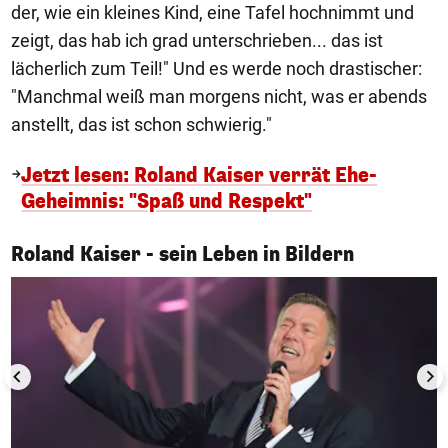
der, wie ein kleines Kind, eine Tafel hochnimmt und
zeigt, das hab ich grad unterschrieben... das ist
lächerlich zum Teil!" Und es werde noch drastischer:
"Manchmal weiß man morgens nicht, was er abends
anstellt, das ist schon schwierig."
Jetzt lesen: Roland Kaiser verrät Ehe-
Geheimnis: "Spaß und Respekt"
1/12
Roland Kaiser - sein Leben in Bildern