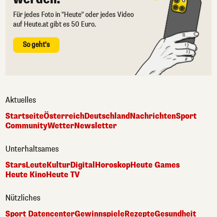
Für jedes Foto in "Heute" oder jedes Video
auf Heute.at gibt es 50 Euro.
So geht's
Aktuelles
Startseite
Österreich
Deutschland
Nachrichten
Sport
Community
Wetter
Newsletter
Unterhaltsames
Stars
Leute
Kultur
Digital
Horoskop
Heute Games
Heute Kino
Heute TV
Nützliches
Sport Datencenter
Gewinnspiele
Rezepte
Gesundheit