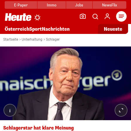
E-Paper
Immo
Jobs
NewsFlix
Arti
Österreich
Sport
Nachrichten
Neueste
Startseite
Unterhaltung
Schlager
i
Schlagerstar hat klare Meinung