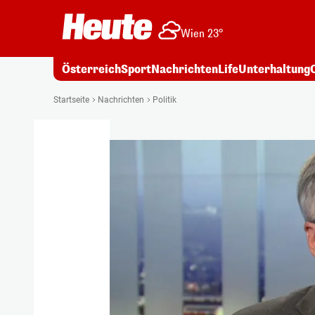
Wien 23°
Österreich
Sport
Nachrichten
Life
Unterhaltung
Startseite
Nachrichten
Politik