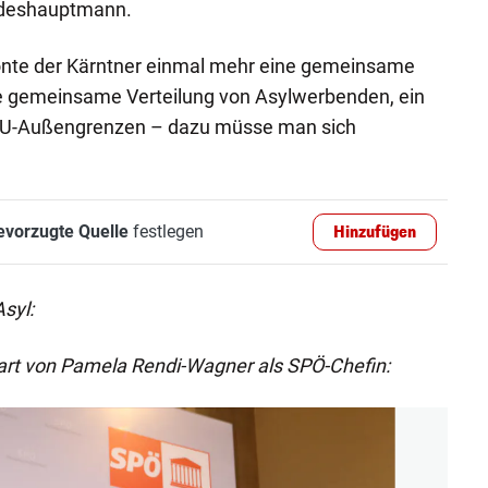
ndeshauptmann.
tonte der Kärntner einmal mehr eine gemeinsame
Die gemeinsame Verteilung von Asylwerbenden, ein
EU-Außengrenzen – dazu müsse man sich
evorzugte Quelle
festlegen
Hinzufügen
syl:
art von Pamela Rendi-Wagner als SPÖ-Chefin: