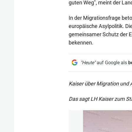
guten Weg", meint der La
In der Migrationsfrage be
europäische Asylpolitik. 
gemeinsamer Schutz der 
bekennen.
"Heute"
auf Google als
b
Kaiser über Migration und A
Das sagt LH Kaiser zum St
1/19