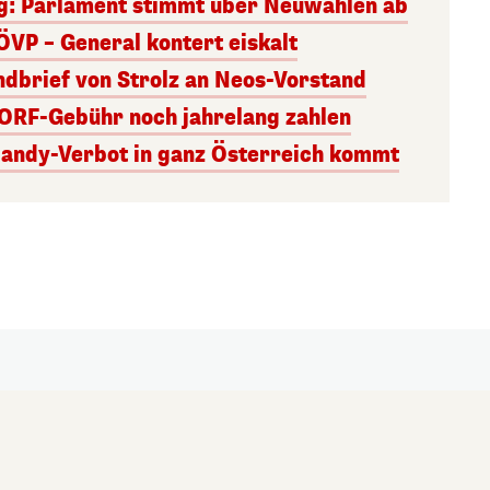
g: Parlament stimmt über Neuwahlen ab
ÖVP – General kontert eiskalt
andbrief von Strolz an Neos-Vorstand
 ORF-Gebühr noch jahrelang zahlen
Handy-Verbot in ganz Österreich kommt