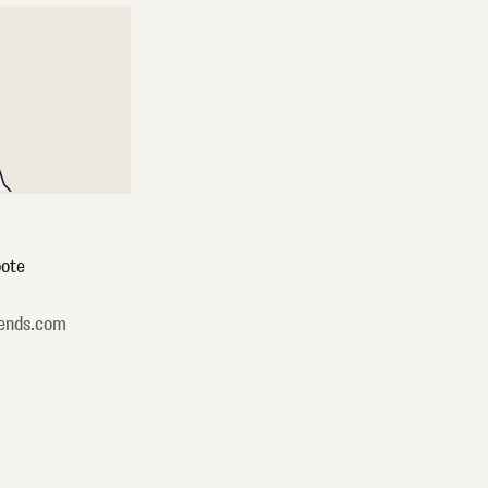
ote
ends.com