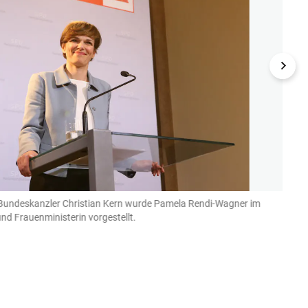
er Bundeskanzler Christian Kern wurde Pamela Rendi-Wagner im
Die Är
nd Frauenministerin vorgestellt.
unter
(Bild: Sa