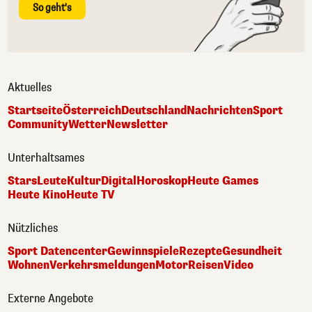
So geht's
Aktuelles
Startseite
Österreich
Deutschland
Nachrichten
Sport
Community
Wetter
Newsletter
Unterhaltsames
Stars
Leute
Kultur
Digital
Horoskop
Heute Games
Heute Kino
Heute TV
Nützliches
Sport Datencenter
Gewinnspiele
Rezepte
Gesundheit
Wohnen
Verkehrsmeldungen
Motor
Reisen
Video
Externe Angebote