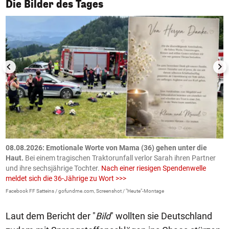
1/50
Die Bilder des Tages
m
08.08.2026: Emotionale Worte von Mama (36) gehen unter die
0
Haut.
Bei einem tragischen Traktorunfall verlor Sarah ihren Partner
B
und ihre sechsjährige Tochter.
Nach einer riesigen Spendenwelle
S
meldet sich die 36-Jährige zu Wort >>>
La
Facebook FF Satteins / gofundme.com, Screenshot / "Heute"-Montage
Laut dem Bericht der "
Bild
" wollten sie Deutschland