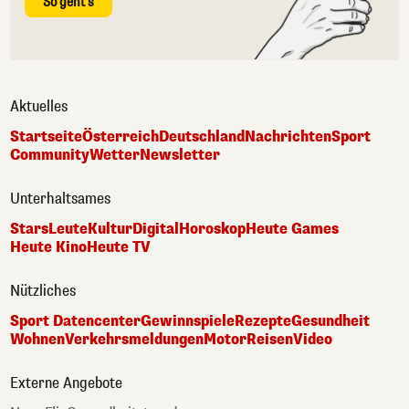
So geht's
Aktuelles
Startseite
Österreich
Deutschland
Nachrichten
Sport
Community
Wetter
Newsletter
Unterhaltsames
Stars
Leute
Kultur
Digital
Horoskop
Heute Games
Heute Kino
Heute TV
Nützliches
Sport Datencenter
Gewinnspiele
Rezepte
Gesundheit
Wohnen
Verkehrsmeldungen
Motor
Reisen
Video
Externe Angebote