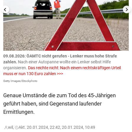
09.08.2026: ÖAMTC nicht gerufen - Lenker muss hohe Strafe
0
en
zahlen.
Nach einer Autopanne wollte ein Lenker selbst Hilfe
H
organisieren.
Das reichte nicht: Nach einem rechtskräftigen Urteil
u
muss er nun 130 Euro zahlen >>>
m
Getty Images/iStockphoto
Fa
Genaue Umstände die zum Tod des 45-Jährigen
geführt haben, sind Gegenstand laufender
Ermittlungen.
wil,
Akt. 20.01.2024, 22:42, 20.01.2024, 10:49