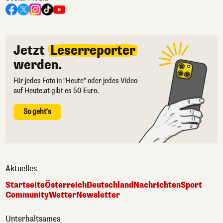
Jetzt
Leserreporter
werden.
Für jedes Foto in "Heute" oder jedes Video
auf Heute.at gibt es 50 Euro.
So geht's
Aktuelles
Startseite
Österreich
Deutschland
Nachrichten
Sport
Community
Wetter
Newsletter
Unterhaltsames