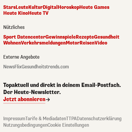
Stars
Leute
Kultur
Digital
Horoskop
Heute Games
Heute Kino
Heute TV
Nützliches
Sport Datencenter
Gewinnspiele
Rezepte
Gesundheit
Wohnen
Verkehrsmeldungen
Motor
Reisen
Video
Externe Angebote
NewsFlix
Gesundheitstrends.com
Topaktuell und direkt in deinem Email-Postfach.
Der Heute-Newsletter.
Jetzt abonnieren
Impressum
Tarife & Mediadaten
TTPA
Datenschutzerklärung
Nutzungsbedingungen
Cookie Einstellungen