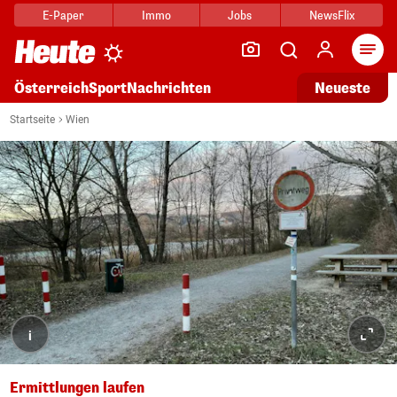
E-Paper
Immo
Jobs
NewsFlix
Arti
Österreich
Sport
Nachrichten
Neueste
Startseite
Wien
i
Ermittlungen laufen