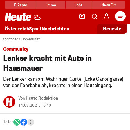
E-Paper
Immo
Jobs
NewsFlix
Arti
Österreich
Sport
Nachrichten
Neueste
Startseite
Community
Community
Lenker kracht mit Auto in
Hausmauer
Der Lenker kam am Währinger Gürtel (Ecke Canongasse)
von der Fahrbahn ab, krachte in einen Hauseingang.
Von
Heute Redaktion
14.09.2021, 15:40
Teilen