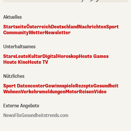
Aktuelles
Startseite
Österreich
Deutschland
Nachrichten
Sport
Community
Wetter
Newsletter
Unterhaltsames
Stars
Leute
Kultur
Digital
Horoskop
Heute Games
Heute Kino
Heute TV
Nützliches
Sport Datencenter
Gewinnspiele
Rezepte
Gesundheit
Wohnen
Verkehrsmeldungen
Motor
Reisen
Video
Externe Angebote
NewsFlix
Gesundheitstrends.com