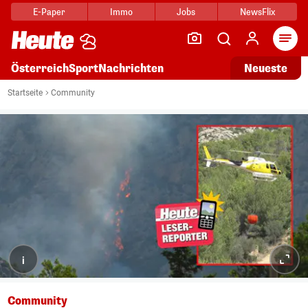
E-Paper
Immo
Jobs
NewsFlix
Arti
Österreich
Sport
Nachrichten
Neueste
Startseite
Community
i
Community