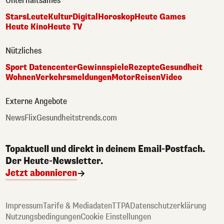
Unterhaltsames
Stars
Leute
Kultur
Digital
Horoskop
Heute Games
Heute Kino
Heute TV
Nützliches
Sport Datencenter
Gewinnspiele
Rezepte
Gesundheit
Wohnen
Verkehrsmeldungen
Motor
Reisen
Video
Externe Angebote
NewsFlix
Gesundheitstrends.com
Topaktuell und direkt in deinem Email-Postfach.
Der Heute-Newsletter.
Jetzt abonnieren
Impressum
Tarife & Mediadaten
TTPA
Datenschutzerklärung
Nutzungsbedingungen
Cookie Einstellungen