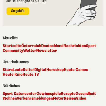
auf Heute.at gibt es 50 Euro.
So geht's
Aktuelles
Startseite
Österreich
Deutschland
Nachrichten
Sport
Community
Wetter
Newsletter
Unterhaltsames
Stars
Leute
Kultur
Digital
Horoskop
Heute Games
Heute Kino
Heute TV
Nützliches
Sport Datencenter
Gewinnspiele
Rezepte
Gesundheit
Wohnen
Verkehrsmeldungen
Motor
Reisen
Video