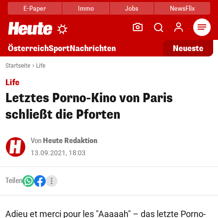
E-Paper
Immo
Jobs
NewsFlix
Arti
Österreich
Sport
Nachrichten
Neueste
Startseite
Life
Life
Letztes Porno-Kino von Paris
schließt die Pforten
Von
Heute Redaktion
13.09.2021, 18:03
Teilen
Adieu et merci pour les "Aaaaah" – das letzte Porno-