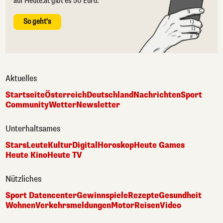
auf Heute.at gibt es 50 Euro.
So geht's
Aktuelles
Startseite
Österreich
Deutschland
Nachrichten
Sport
Community
Wetter
Newsletter
Unterhaltsames
Stars
Leute
Kultur
Digital
Horoskop
Heute Games
Heute Kino
Heute TV
Nützliches
Sport Datencenter
Gewinnspiele
Rezepte
Gesundheit
Wohnen
Verkehrsmeldungen
Motor
Reisen
Video