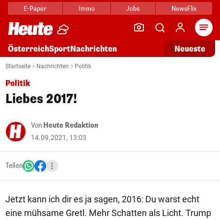
E-Paper
Immo
Jobs
NewsFlix
Arti
Österreich
Sport
Nachrichten
Neueste
Startseite
Nachrichten
Politik
Politik
Liebes 2017!
Von
Heute Redaktion
14.09.2021, 13:03
Teilen
Jetzt kann ich dir es ja sagen, 2016: Du warst echt
eine mühsame Gretl. Mehr Schatten als Licht. Trump