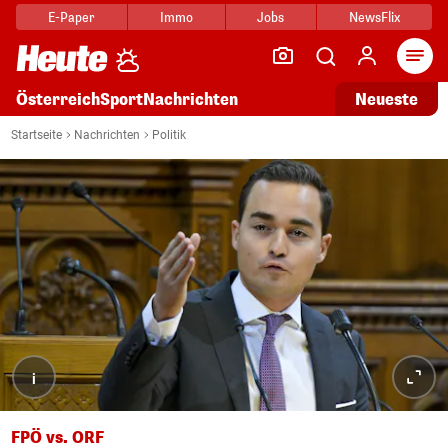
E-Paper
Immo
Jobs
NewsFlix
Arti
Österreich
Sport
Nachrichten
Neueste
Startseite
Nachrichten
Politik
i
FPÖ vs. ORF