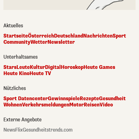
Aktuelles
Startseite
Österreich
Deutschland
Nachrichten
Sport
Community
Wetter
Newsletter
Unterhaltsames
Stars
Leute
Kultur
Digital
Horoskop
Heute Games
Heute Kino
Heute TV
Nützliches
Sport Datencenter
Gewinnspiele
Rezepte
Gesundheit
Wohnen
Verkehrsmeldungen
Motor
Reisen
Video
Externe Angebote
NewsFlix
Gesundheitstrends.com