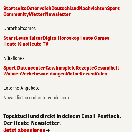
Startseite
Österreich
Deutschland
Nachrichten
Sport
Community
Wetter
Newsletter
Unterhaltsames
Stars
Leute
Kultur
Digital
Horoskop
Heute Games
Heute Kino
Heute TV
Nützliches
Sport Datencenter
Gewinnspiele
Rezepte
Gesundheit
Wohnen
Verkehrsmeldungen
Motor
Reisen
Video
Externe Angebote
NewsFlix
Gesundheitstrends.com
Topaktuell und direkt in deinem Email-Postfach.
Der Heute-Newsletter.
Jetzt abonnieren