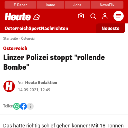
E-Paper
Immo
Jobs
NewsFlix
Arti
Österreich
Sport
Nachrichten
Neueste
Startseite
Österreich
Österreich
Linzer Polizei stoppt "rollende
Bombe"
Von
Heute Redaktion
14.09.2021, 12:49
Teilen
Das hätte richtig schief gehen können! Mit 18 Tonnen