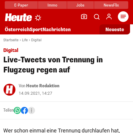
E-Paper
Immo
Jobs
NewsFlix
Arti
Österreich
Sport
Nachrichten
Neueste
Startseite
Life
Digital
Digital
Live-Tweets von Trennung in
Flugzeug regen auf
Von
Heute Redaktion
14.09.2021, 14:27
Teilen
Wer schon einmal eine Trennung durchlaufen hat,