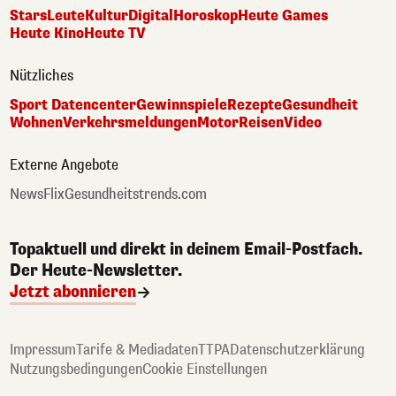
Stars
Leute
Kultur
Digital
Horoskop
Heute Games
Heute Kino
Heute TV
Nützliches
Sport Datencenter
Gewinnspiele
Rezepte
Gesundheit
Wohnen
Verkehrsmeldungen
Motor
Reisen
Video
Externe Angebote
NewsFlix
Gesundheitstrends.com
Topaktuell und direkt in deinem Email-Postfach.
Der Heute-Newsletter.
Jetzt abonnieren
Impressum
Tarife & Mediadaten
TTPA
Datenschutzerklärung
Nutzungsbedingungen
Cookie Einstellungen