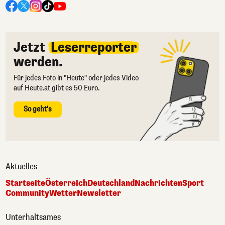
Jetzt
Leserreporter
werden.
Für jedes Foto in "Heute" oder jedes Video
auf Heute.at gibt es 50 Euro.
So geht's
Aktuelles
Startseite
Österreich
Deutschland
Nachrichten
Sport
Community
Wetter
Newsletter
Unterhaltsames