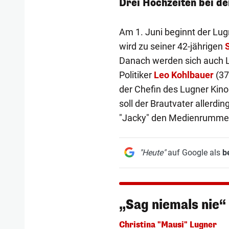
Drei Hochzeiten bei d
Am 1. Juni beginnt der Lu
wird zu seiner 42-jährigen
Danach werden sich auch 
Politiker
Leo Kohlbauer
(37
der Chefin des Lugner Kin
soll der Brautvater allerd
"Jacky" den Medienrummel
"Heute"
auf Google als
b
„Sag niemals nie“
Christina "Mausi" Lugner