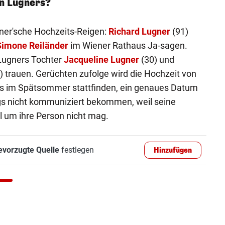
en Lugners?
gner'sche Hochzeits-Reigen:
Richard Lugner
(91)
Simone Reiländer
im Wiener Rathaus Ja-sagen.
Lugners Tochter
Jacqueline Lugner
(30) und
) trauen. Gerüchten zufolge wird die Hochzeit von
os im Spätsommer stattfinden, ein genaues Datum
ings nicht kommuniziert bekommen, weil seine
 um ihre Person nicht mag.
evorzugte Quelle
festlegen
Hinzufügen