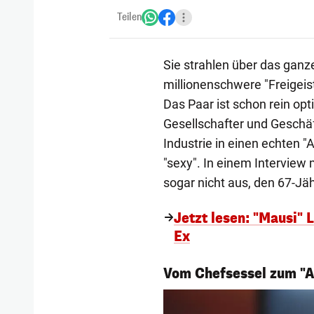
Teilen
Sie strahlen über das ganz
millionenschwere "Freigeis
Das Paar ist schon rein opt
Gesellschafter und Geschäf
Industrie in einen echten "
"sexy". In einem Interview 
sogar nicht aus, den 67-Jäh
Jetzt lesen: "Mausi"
Ex
1/5
Vom Chefsessel zum "Al