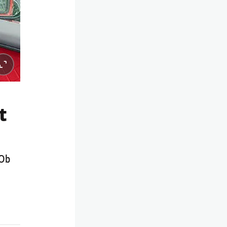
t
 Ob