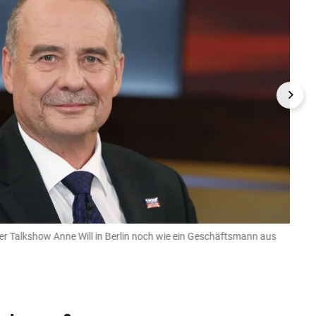
er Talkshow Anne Will in Berlin noch wie ein Geschäftsmann aus
Als "
Spend
imago 