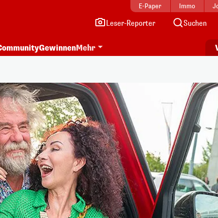
E-Paper
Immo
J
Leser-Reporter
Suchen
Community
Gewinnen
Mehr