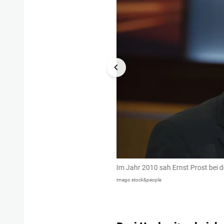
e Anteile an die Würth-Gruppe und
Im Jahr 2010 sah Ernst Prost bei d
er Partnerin Kerstin und krempelte
imago stock&people