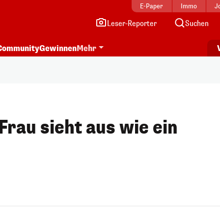
E-Paper
Immo
J
Leser-Reporter
Suchen
Community
Gewinnen
Mehr
Frau sieht aus wie ein