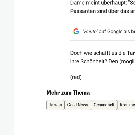
Dame meint überhaupt: "So
Passanten sind über das ang
"Heute"
auf Google als
b
Doch wie schafft es die Ta
ihre Schönheit? Den (mögl
(red)
Mehr zum Thema
Taiwan
Good News
Gesundheit
Krankhe