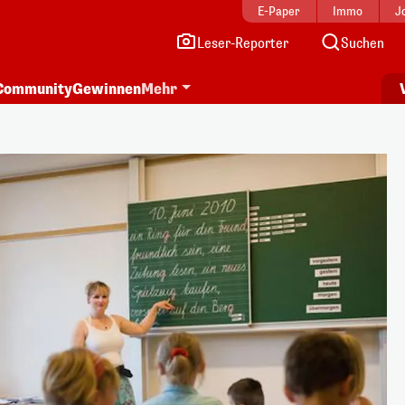
E-Paper
Immo
J
Leser-Reporter
Suchen
Community
Gewinnen
Mehr