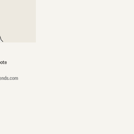
ote
ends.com