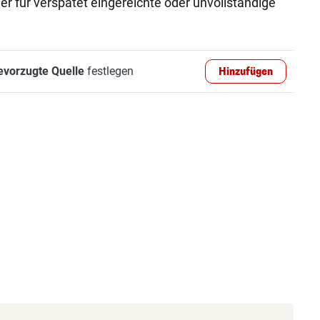
r für verspätet eingereichte oder unvollständige
evorzugte Quelle
festlegen
Hinzufügen