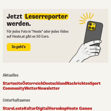
Jetzt
Leserreporter
werden.
Für jedes Foto in "Heute" oder jedes Video
auf Heute.at gibt es 50 Euro.
So geht's
Aktuelles
Startseite
Österreich
Deutschland
Nachrichten
Sport
Community
Wetter
Newsletter
Unterhaltsames
Stars
Leute
Kultur
Digital
Horoskop
Heute Games