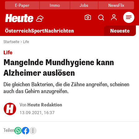
E-Paper
Immo
Jobs
NewsFlix
Arti
Österreich
Sport
Nachrichten
Neueste
Startseite
Life
Life
Mangelnde Mundhygiene kann
Alzheimer auslösen
Die gleichen Bakterien, die die Zähne angreifen, scheinen
auch das Gehirn anzugreifen.
Von
Heute Redaktion
13.09.2021, 16:37
Teilen