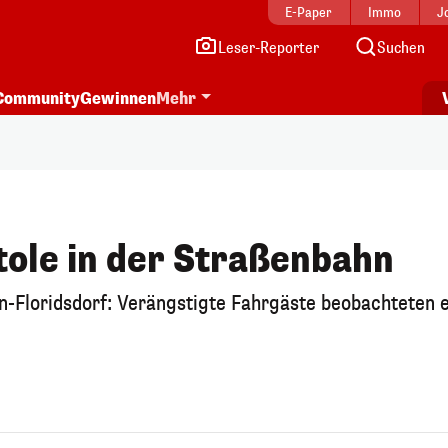
E-Paper
Immo
J
Leser-Reporter
Suchen
Community
Gewinnen
Mehr
tole in der Straßenbahn
-Floridsdorf: Verängstigte Fahrgäste beobachteten 