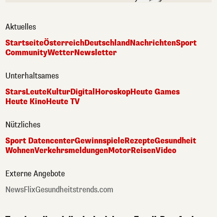
Aktuelles
Startseite
Österreich
Deutschland
Nachrichten
Sport
Community
Wetter
Newsletter
Unterhaltsames
Stars
Leute
Kultur
Digital
Horoskop
Heute Games
Heute Kino
Heute TV
Nützliches
Sport Datencenter
Gewinnspiele
Rezepte
Gesundheit
Wohnen
Verkehrsmeldungen
Motor
Reisen
Video
Externe Angebote
NewsFlix
Gesundheitstrends.com