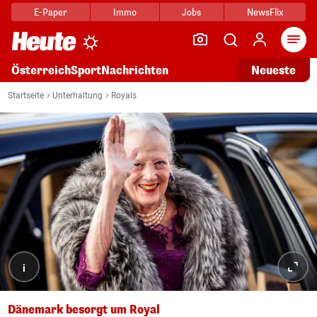
E-Paper
Immo
Jobs
NewsFlix
Arti
Österreich
Sport
Nachrichten
Neueste
Startseite
Unterhaltung
Royals
i
Dänemark besorgt um Royal